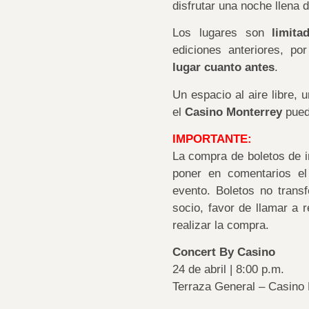
disfrutar una noche llena 
Los lugares son
limita
ediciones anteriores, p
lugar cuanto antes
.
Un espacio al aire libre, 
el
Casino Monterrey
pued
IMPORTANTE:
La compra de boletos de i
poner en comentarios el
evento. Boletos no trans
socio, favor de llamar a 
realizar la compra.
Concert By Casino
24 de abril | 8:00 p.m.
Terraza General – Casino