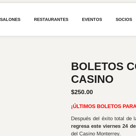
SALONES
RESTAURANTES
EVENTOS
SOCIOS
BOLETOS C
CASINO
$
250.00
¡ÚLTIMOS BOLETOS PARA
Después del éxito total de 
regresa este viernes 24 de 
del Casino Monterrey.