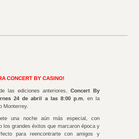
RA CONCERT BY CASINO!
de las ediciones anteriores,
Concert By
rnes 24 de abril a las 8:00 p.m.
en la
o Monterrey.
mete una noche aún más especial, con
do los grandes éxitos que marcaron época y
rfecto para reencontrarte con amigos y