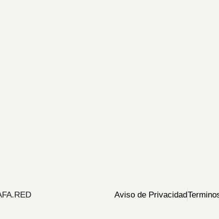
AFA.RED
Aviso de Privacidad
Termino